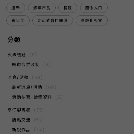
選舉
鄉鎮市長
長照
關係人口
青少年
非正式夥伴關係
高齡化社會
分類
火線議題
(8)
縣市合併改制
(8)
消息/活動
(69)
最新消息/活動
(60)
活動花絮-論壇資料
(9)
亭仔腳專欄
(76)
觀點交流
(52)
新銳作品
(24)