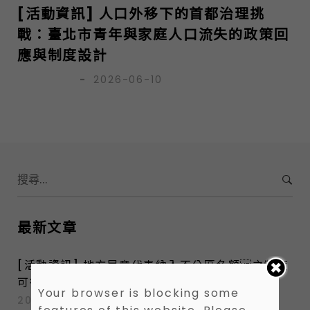
[活動資訊] 人口外移下的首都治理挑
戰：臺北市青年與家庭人口流失的政策回
應與制度設計
亭仔腳團隊
-
2026-06-10
S
e
a
r
最新文章
c
h
[活動資訊] 地方民意代表納入不分區名額 之制度
f
可行性與發展性
o
Your browser is blocking some
2026-07-14
r