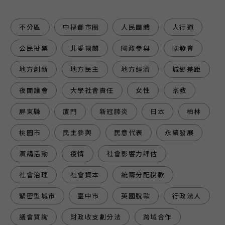
不分區
中樞都市圈
人民團體
人行道
公民投票
北愛爾蘭
國政參與
國發會
地方創新
地方民主
地方經濟
城鄉差距
夜間議會
大學社會責任
女性
宗教
屏東縣
廈門
新冠肺炎
日本
柏林
桃園市
民主參與
民意代表
永續發展
演講活動
疫情
社會影響力評估
社會治理
社會資本
統籌分配稅款
緊密型城市
臺中市
英國脫歐
行政法人
議會質詢
財政收支劃分法
跨域合作