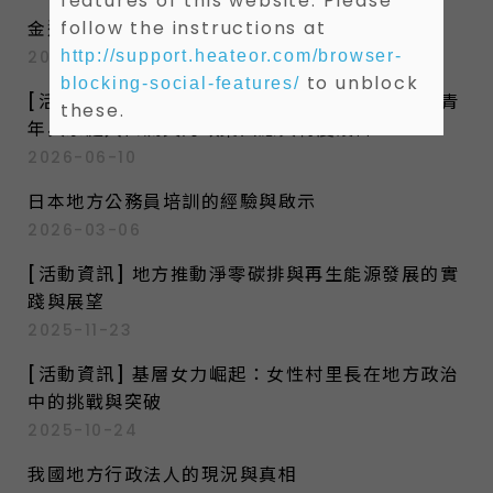
features of this website. Please
:
follow the instructions at
金邊的氣候韌性與治理挑戰
http://support.heateor.com/browser-
2026-06-27
to unblock
blocking-social-features/
[活動資訊] 人口外移下的首都治理挑戰：臺北市青
these.
年與家庭人口流失的政策回應與制度設計
2026-06-10
日本地方公務員培訓的經驗與啟示
2026-03-06
[活動資訊] 地方推動淨零碳排與再生能源發展的實
踐與展望
2025-11-23
[活動資訊] 基層女力崛起：女性村里長在地方政治
中的挑戰與突破
2025-10-24
我國地方行政法人的現況與真相