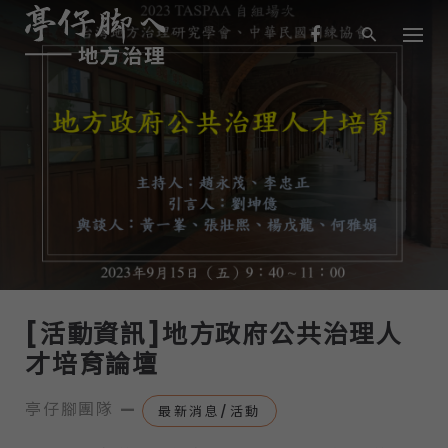
S
k
i
p
t
o
c
o
n
-
最新消息/活動
t
e
n
t
[活動資訊]地方政府公共治理人
才培育論壇
亭仔腳團隊
—
最新消息/活動