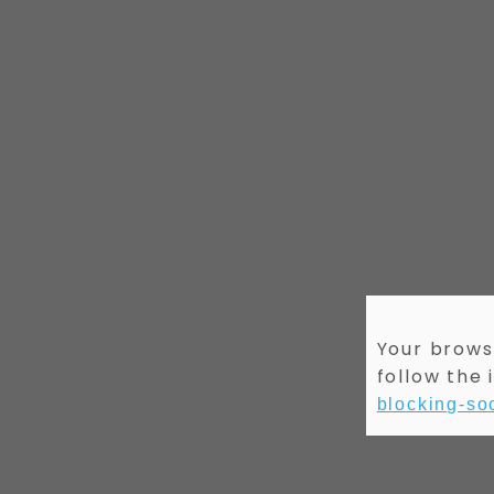
Your browse
follow the 
blocking-soc