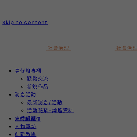
Skip to content
社會治理
社會治
亭仔腳專欄
觀點交流
新銳作品
消息活動
最新消息/活動
活動花絮-論壇資料
火線議題
亭仔腳專欄
人物專訪
創新教學