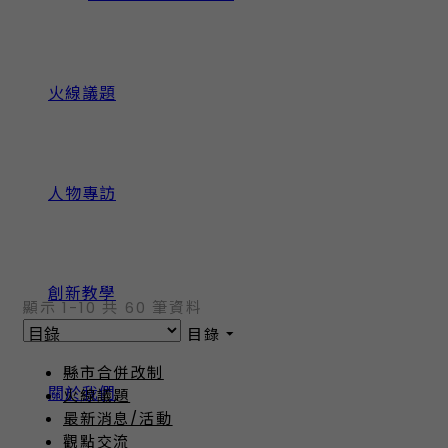
火線議題
人物專訪
創新教學
顯示 1-10 共 60 筆資料
目錄
縣市合併改制
關於我們
火線議題
最新消息/活動
觀點交流