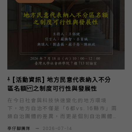
[活動資訊] 地方民意代表納入不分
區名額 之制度可行性與發展性
在今日社會與科技快速變化的地方環境
下，地方自治不僅是「6都vs. 16縣市」兩
類自治團體的差異，而更是個別自治團體
內部、自治團體間，乃至於中央與地方、
亭仔腳團隊
—
2026-07-14