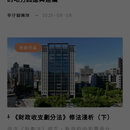
中央能設立行政法人，直轄市與縣市在特
定條件下，也可以透過自治條例成立行政
亭仔腳團隊
—
2025-08-08
法人，用來處理地方層級的公共事務。這
使得行政法人不只是中央治理的工具，也
成為地方治理的一種新選項。 特點與定位
行政法人之所以特別，在於它兼具政府與
民間的特質。它不像企業那樣追求獲利，
新銳作品
而是承擔公共任務；但它也不像行政機關
那樣受制於繁瑣的行政規範，而是享有人
事、財務、採購上的一定彈性。可以說，
它站在「官」與「民」的中間，嘗試用較
靈活的方式來辦理公共事務。 然而，這種
彈性並不意味著完全自由。我國行政法
人，依舊必須接受行政機關、民意機關、
審計單位、董事會與會計師等多重監督。
《財政收支劃分法》修法淺析（下）
以高雄流行音樂中心此一地方行政法人為
例，根據其設置自治條例第二十三條，中
這次《財劃法》修正，對政府的影響是什