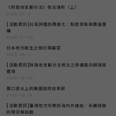
《財政收支劃分法》修法淺析（上）
2025-07-11
[活動資訊]社區評鑑的再進化：制度革新與價值重
構
2025-07-04
日本地方創生之檢討與展望
2025-06-11
[活動資訊]財政收支劃分法修法之爭議面向與政策
選項
2025-06-02
風口浪尖上的美國政府效率部
2025-05-19
[活動資訊]臺灣地方宗教的海內外連結、永續經營
的現況與挑戰