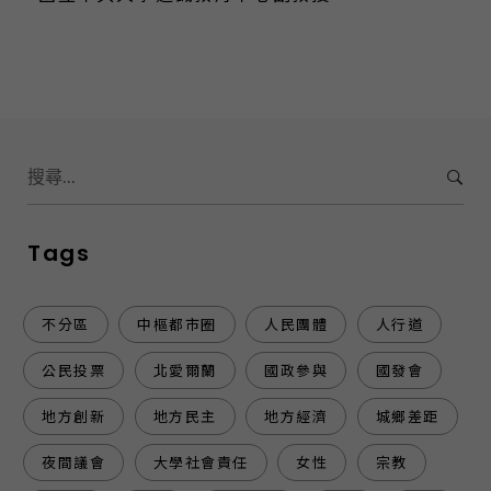
S
e
a
r
Tags
c
h
f
不分區
中樞都市圈
人民團體
人行道
o
公民投票
北愛爾蘭
國政參與
國發會
r
:
地方創新
地方民主
地方經濟
城鄉差距
夜間議會
大學社會責任
女性
宗教