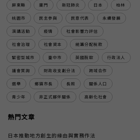
屏東縣
廈門
新冠肺炎
日本
柏林
桃園市
民主參與
民意代表
永續發展
演講活動
疫情
社會影響力評估
社會治理
社會資本
統籌分配稅款
緊密型城市
臺中市
英國脫歐
行政法人
議會質詢
財政收支劃分法
跨域合作
選舉
鄉鎮市長
長照
關係人口
青少年
非正式夥伴關係
高齡化社會
熱門文章
日本推動地方創生的緣由與實務作法