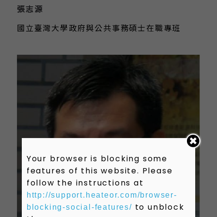
張志源
國立臺灣大學政府與公共事務碩士在職專班
Your browser is blocking some
features of this website. Please
follow the instructions at
http://support.heateor.com/browser-
to unblock
blocking-social-features/