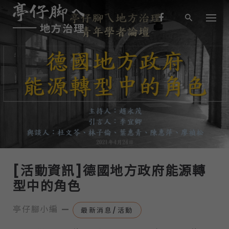
S
k
i
p
t
o
c
o
n
-
最新消息/活動
t
e
n
t
[活動資訊]德國地方政府能源轉
型中的角色
亭仔腳小編
—
最新消息/活動