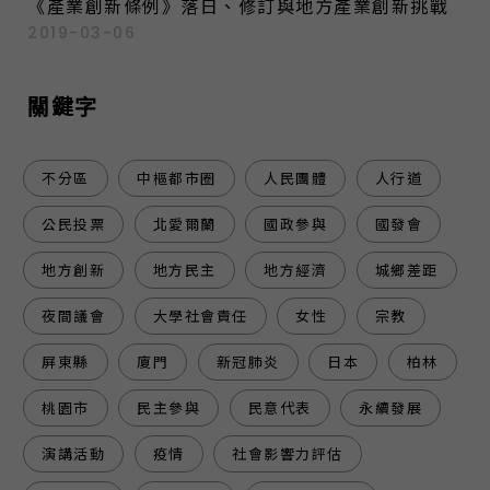
《產業創新條例》落日、修訂與地方產業創新挑戰
2019-03-06
關鍵字
不分區
中樞都市圈
人民團體
人行道
公民投票
北愛爾蘭
國政參與
國發會
地方創新
地方民主
地方經濟
城鄉差距
夜間議會
大學社會責任
女性
宗教
屏東縣
廈門
新冠肺炎
日本
柏林
桃園市
民主參與
民意代表
永續發展
演講活動
疫情
社會影響力評估