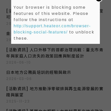
c
Your browser is blocking some
h
[活動資訊] 地方民意代表納入不分區名額 之制度
f
features of this website. Please
可行性與發展性
o
follow the instructions at
2026-07-14
r
http://support.heateor.com/browser-
:
to unblock
blocking-social-features/
金邊的氣候韌性與治理挑戰
these.
2026-06-27
[活動資訊] 人口外移下的首都治理挑戰：臺北市青
年與家庭人口流失的政策回應與制度設計
2026-06-10
日本地方公務員培訓的經驗與啟示
2026-03-06
[活動資訊] 地方推動淨零碳排與再生能源發展的實
踐與展望
2025-11-23