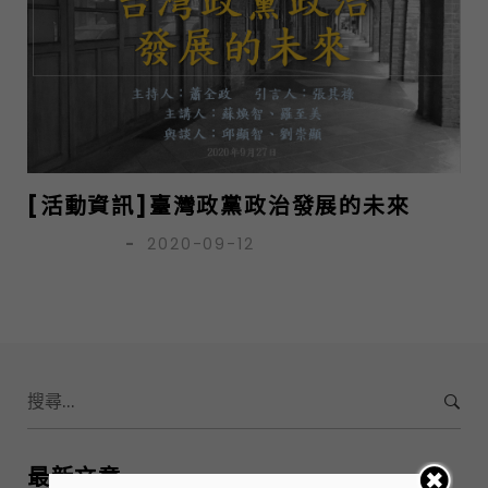
[活動資訊]臺灣政黨政治發展的未來
亭仔腳小編
-
2020-09-12
S
e
a
r
最新文章