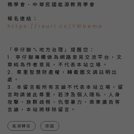
務學會、中華民國能源教育學會
報名連結：
https://reurl.cc/YWbema
「亭仔腳ㄟ地方治理」提醒您：
1. 亭仔腳專欄做為網路意見交流平台，文
章純為作者意見，不代表本站立場。
2. 尊重智慧財產權，轉載圖文請註明出
處。
3. 本留言板所有言論不代表本站立場，留
言時請彼此尊重，若涉及個人隱私、人身
攻擊、族群歧視、仇恨暴力、商業廣告等
言論，本站將移除留言。
能源轉型
德國