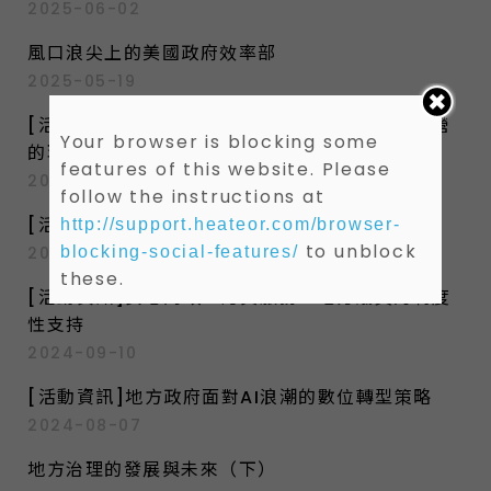
2025-06-02
風口浪尖上的美國政府效率部
2025-05-19
[活動資訊]臺灣地方宗教的海內外連結、永續經營
Your browser is blocking some
的現況與挑戰
features of this website. Please
2024-10-18
follow the instructions at
[活動資訊]女性參政的挑戰與問題
http://support.heateor.com/browser-
to unblock
2024-10-04
blocking-social-features/
these.
[活動資訊]安心問政、認真服務：地方議員的制度
性支持
2024-09-10
[活動資訊]地方政府面對AI浪潮的數位轉型策略
2024-08-07
地方治理的發展與未來（下）