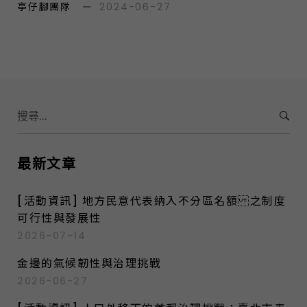
亭仔腳團隊
—
2024-06-27
S
e
a
r
最新文章
c
h
[活動資訊] 地方民意代表納入不分區名額 之制度
f
可行性與發展性
o
2026-07-14
r
:
金邊的氣候韌性與治理挑戰
2026-06-27