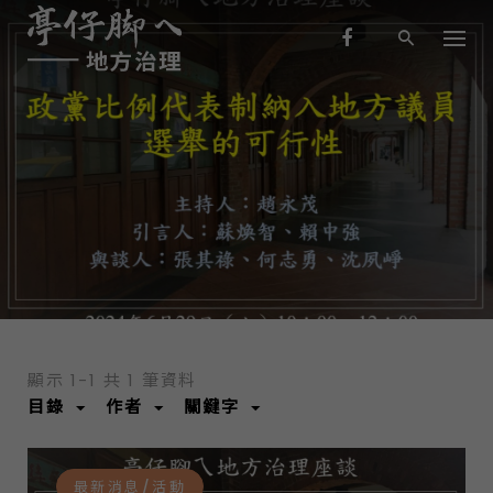
S
k
i
p
t
o
c
o
最新消息/活動
n
t
e
n
t
顯示 1-1 共 1 筆資料
目錄
作者
關鍵字
最新消息/活動