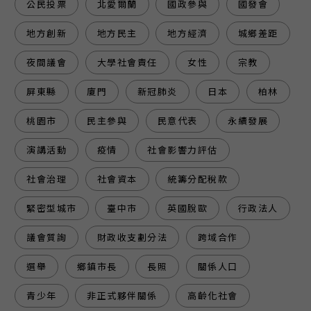
公民投票
北愛爾蘭
國政參與
國發會
地方創新
地方民主
地方經濟
城鄉差距
夜間議會
大學社會責任
女性
宗教
屏東縣
廈門
新冠肺炎
日本
柏林
桃園市
民主參與
民意代表
永續發展
演講活動
疫情
社會影響力評估
社會治理
社會資本
統籌分配稅款
緊密型城市
臺中市
英國脫歐
行政法人
議會質詢
財政收支劃分法
跨域合作
選舉
鄉鎮市長
長照
關係人口
青少年
非正式夥伴關係
高齡化社會