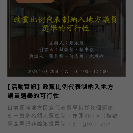
[活動資訊] 政黨比例代表制納入地方
議員選舉的可行性
目前臺灣地方民意代表選舉仍採幾個鄉鎮
劃一的多名額大選區制，亦即SNTV（複數
選區單記非讓渡投票制，Single non-
transferable…