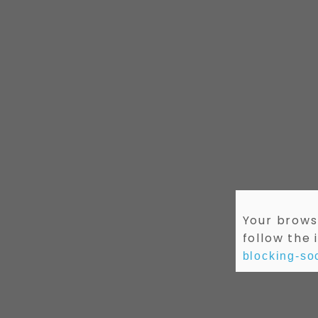
Your browse
follow the 
blocking-soc