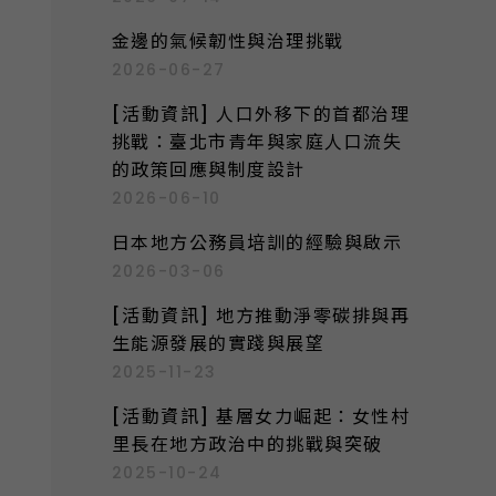
:
金邊的氣候韌性與治理挑戰
2026-06-27
[活動資訊] 人口外移下的首都治理
挑戰：臺北市青年與家庭人口流失
的政策回應與制度設計
2026-06-10
日本地方公務員培訓的經驗與啟示
2026-03-06
[活動資訊] 地方推動淨零碳排與再
生能源發展的實踐與展望
2025-11-23
[活動資訊] 基層女力崛起：女性村
里長在地方政治中的挑戰與突破
2025-10-24