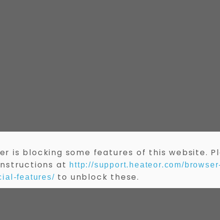
r is blocking some features of this website. P
instructions at
http://support.heateor.com/browser
to unblock these.
ial-features/