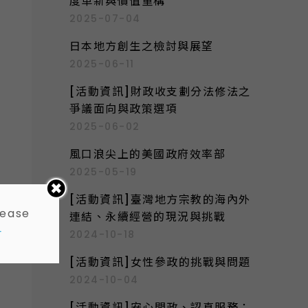
度革新與價值重構
2025-07-04
日本地方創生之檢討與展望
2025-06-11
[活動資訊]財政收支劃分法修法之
爭議面向與政策選項
2025-06-02
風口浪尖上的美國政府效率部
2025-05-19
[活動資訊]臺灣地方宗教的海內外
lease
連結、永續經營的現況與挑戰
-
2024-10-18
[活動資訊]女性參政的挑戰與問題
2024-10-04
[活動資訊]安心問政、認真服務：