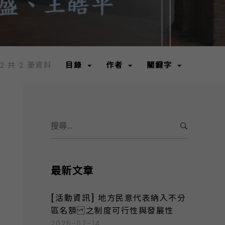
-2 共 2 筆資料
目錄
作者
關鍵字
S
e
a
r
c
最新文章
h
f
[活動資訊] 地方民意代表納入不分
o
區名額 之制度可行性與發展性
r
2026-07-14