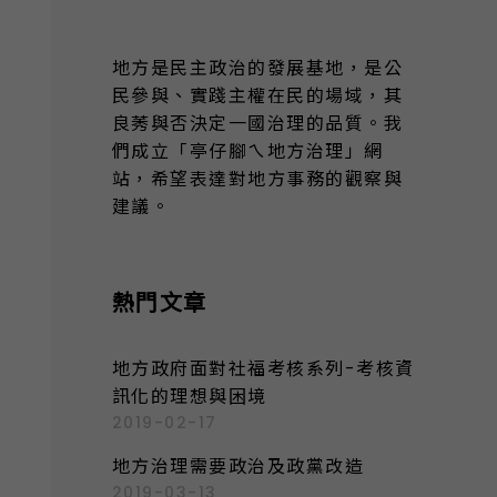
地方是民主政治的發展基地，是公
民參與、實踐主權在民的場域，其
良莠與否決定一國治理的品質。我
們成立「亭仔腳ㄟ地方治理」網
站，希望表達對地方事務的觀察與
建議。
熱門文章
地方政府面對社福考核系列-考核資
訊化的理想與困境
2019-02-17
地方治理需要政治及政黨改造
2019-03-13