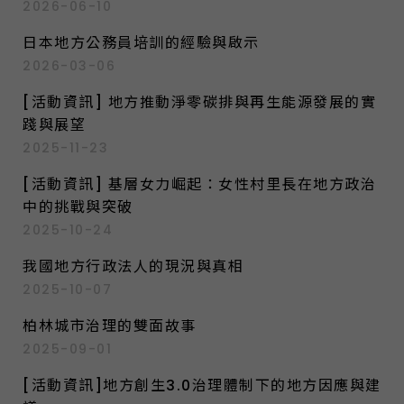
2026-06-10
共行政學系廖洲棚副教授、銘傳大學公共
事務學系陳欽春助理教授、桃園市政府文
日本地方公務員培訓的經驗與啟示
化局莊秀美局長一同與談。此次座談會邀
2026-03-06
請學者專家介紹相關學理與外國經驗，並
[活動資訊] 地方推動淨零碳排與再生能源發展的實
且由地方官員分享實際案例，以深入探討
踐與展望
我國地方政府創新與行銷的現況與挑戰。
2025-11-23
時間：2020年11月28日（六）10時至12
時00分（9:30開始報到）地點：臺灣大
[活動資訊] 基層女力崛起：女性村里長在地方政治
中的挑戰與突破
學社會科學院4樓401教室主持人：江大
2025-10-24
樹…
我國地方行政法人的現況與真相
2025-10-07
柏林城市治理的雙面故事
2025-09-01
[活動資訊]地方創生3.0治理體制下的地方因應與建