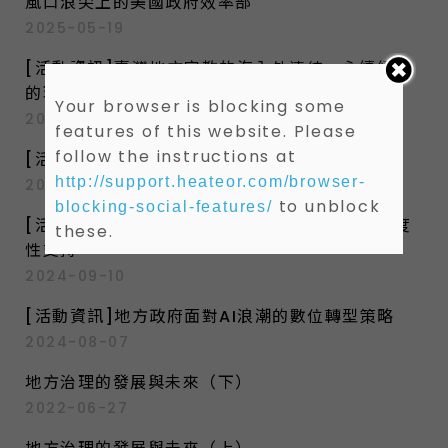
風口浪尖上的美國政府效率部
2025-05-19
[活動資訊]臺灣地方宗教的海內外連結、永續經營
的現況與挑戰
Your browser is blocking some
2024-10-18
features of this website. Please
follow the instructions at
[活動資訊]女性參政的挑戰與問題
http://support.heateor.com/browser-
2024-10-04
to unblock
blocking-social-features/
[活動資訊]安心問政、認真服務：地方議員的制度
these.
性支持
2024-09-10
[活動資訊]地方政府面對AI浪潮的數位轉型策略
2024-08-07
地方治理的發展與未來（下）
2022-06-27