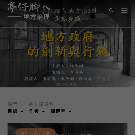
S
k
i
p
t
o
c
o
最新消息/活動
n
t
e
n
t
顯示 1-1 共 1 筆資料
目錄
作者
關鍵字
最新消息/活動