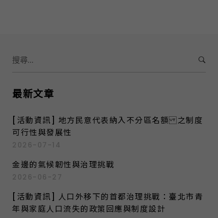
自的特殊在地問題與共通性問題，必須進
行省思與相互對話，也因為中央政府提供
的資源有限，必須鼓勵地方政府發揮創意
及提出創新作為，各縣市政府也要藉由提
出新的理念、途徑與工具，連結不同部門
S
e
一起集思廣益並協力解決棘手問題，進而
a
創造「產-官-學-研」的連結網絡，作為
r
最新文章
地方產業、社會與政策創新的動能。此
c
外，地方之間的競爭關係已成為常態，地
h
方政府必須對外宣傳在地政策成果與特
[活動資訊] 地方民意代表納入不分區名額 之制度
f
可行性與發展性
色，也必須與人民進行政策的溝通與行
o
2026-07-14
銷，藉以增加政策的說服力與人民向心
r
力。 11/28(六)上午10點，我們邀請到暨
:
金邊的氣候韌性與治理挑戰
南國際大學公共行政學系江大樹副校長主
2026-06-27
持，雲林縣政府計畫處李明岳處長前來分
[活動資訊] 人口外移下的首都治理挑戰：臺北市青
享政府創新及行銷課題，並邀請到政治大
年與家庭人口流失的政策回應與制度設計
學公共行政學系陳敦源教授、空中大學公