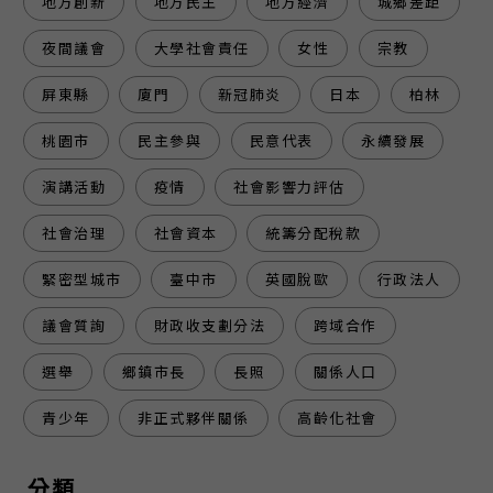
地方創新
地方民主
地方經濟
城鄉差距
夜間議會
大學社會責任
女性
宗教
屏東縣
廈門
新冠肺炎
日本
柏林
桃園市
民主參與
民意代表
永續發展
演講活動
疫情
社會影響力評估
社會治理
社會資本
統籌分配稅款
緊密型城市
臺中市
英國脫歐
行政法人
議會質詢
財政收支劃分法
跨域合作
選舉
鄉鎮市長
長照
關係人口
青少年
非正式夥伴關係
高齡化社會
分類