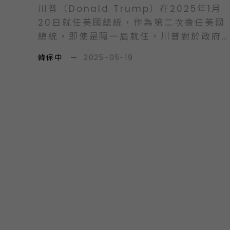
川普（Donald Trump）在2025年1月
20日就任美國總統，作為第二次擔任美國
總統，即使是隔一屆就任，川普對於政府
運行的方式依然熟稔，提出的政策與改革
韓保中
—
2025-05-19
方法，仍讓人有震撼與驚訝之感，亦可見
川普總統希望能在四年之內，完成讓人民
有感的政策與成果。川普政府面臨偌大的
壓力，政府債臺高築、長期貿易赤字與降
低失業率等問題，至於政府自身的浪費與
效率問題，更是不可逃遁的課題。美國在
二十世紀末經歷政府再造運動，新公共管
理理論更是傳唱許久的學說典範，但是二
十一世紀開始至今，諸多經濟學、管理學
及公共行政學說，亦難以阻擋諸多赤字的
擴增。川普第二任對政府改革的作法，並
不訴諸過多的理論學說，而是邀請具有實