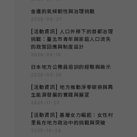
:
金邊的氣候韌性與治理挑戰
2026-06-27
[活動資訊] 人口外移下的首都治理
挑戰：臺北市青年與家庭人口流失
的政策回應與制度設計
2026-06-10
日本地方公務員培訓的經驗與啟示
2026-03-06
[活動資訊] 地方推動淨零碳排與再
生能源發展的實踐與展望
2025-11-23
[活動資訊] 基層女力崛起：女性村
里長在地方政治中的挑戰與突破
2025-10-24