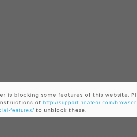
r is blocking some features of this website. P
instructions at
http://support.heateor.com/browser
to unblock these.
ial-features/