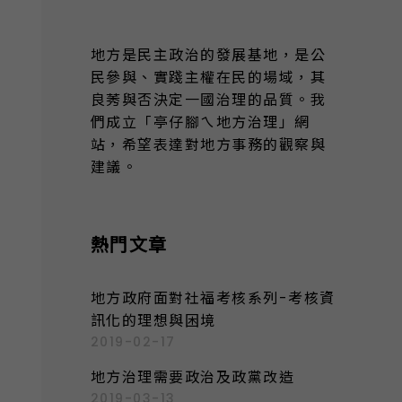
地方是民主政治的發展基地，是公
民參與、實踐主權在民的場域，其
良莠與否決定一國治理的品質。我
們成立「亭仔腳ㄟ地方治理」網
站，希望表達對地方事務的觀察與
建議。
熱門文章
地方政府面對社福考核系列-考核資
訊化的理想與困境
2019-02-17
地方治理需要政治及政黨改造
2019-03-13