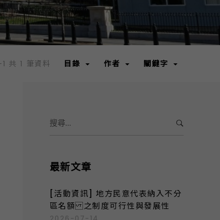
-1 共 1 筆資料
目錄
作者
關鍵字
S
e
a
r
c
最新文章
h
f
[活動資訊] 地方民意代表納入不分
o
區名額 之制度可行性與發展性
r
2026-07-14