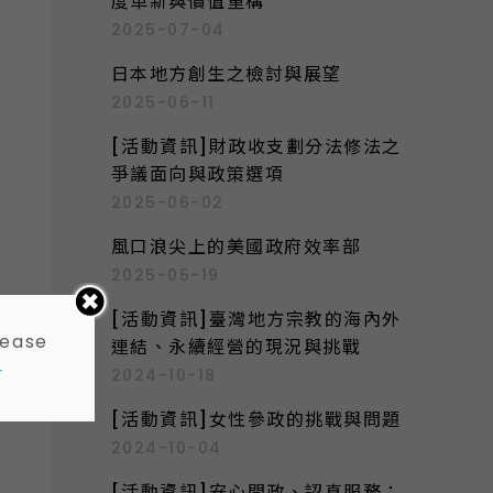
度革新與價值重構
2025-07-04
日本地方創生之檢討與展望
2025-06-11
[活動資訊]財政收支劃分法修法之
爭議面向與政策選項
2025-06-02
風口浪尖上的美國政府效率部
2025-05-19
[活動資訊]臺灣地方宗教的海內外
lease
連結、永續經營的現況與挑戰
-
2024-10-18
[活動資訊]女性參政的挑戰與問題
2024-10-04
[活動資訊]安心問政、認真服務：