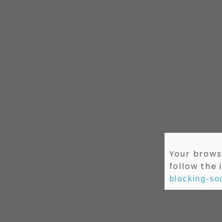
Your browse
follow the 
blocking-soc