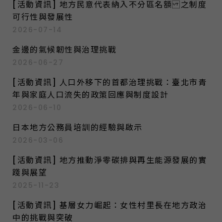
[活動資訊] 地方民意代表納入不分區名額 之制度
f
可行性與發展性
o
2026-07-14
r
:
金邊的氣候韌性與治理挑戰
2026-06-27
[活動資訊] 人口外移下的首都治理挑戰：臺北市青
年與家庭人口流失的政策回應與制度設計
2026-06-10
日本地方公務員培訓的經驗與啟示
2026-03-06
[活動資訊] 地方推動淨零碳排與再生能源發展的實
踐與展望
2025-11-23
[活動資訊] 基層女力崛起：女性村里長在地方政治
中的挑戰與突破