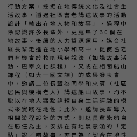
行動方案，挖掘在地傳統文化及社會生
活故事，透過社區耆老講述故事的活動
設計「輸出在地人物和故事」，過程中
除認識許多長輩外，更蒐集了60個在
地故事。後續的人力資源運用，媒合社
區長輩走進在地小學和高中，促使耆老
們有機會於校園現身說法（如講故事活
動、巴宰文化課程），又或在相關船山
課程（如大一國文課）的成果發表會
中，邀請二位長輩為同學和來賓（社區
居民與機構老人）講述船山故事，均不
脫以在地人觀點詮釋自身生活經驗的模
式來實踐在地性；此外，邀請長輩導入
相關遊程設計的方式，則以長輩能夠自
在勝任為主，安排在有地景意涵的「定
點」說／唱故事，亦是為了契合在地性