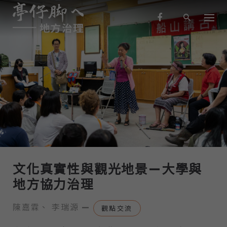
S
k
i
p
t
o
c
o
n
-
觀點交流
t
e
n
t
文化真實性與觀光地景—大學與
地方協力治理
陳嘉霖
李瑞源
—
觀點交流