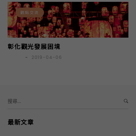
觀點交流
彰化觀光發展困境
劉兆隆
-
2019-04-06
S
e
a
r
最新文章
c
h