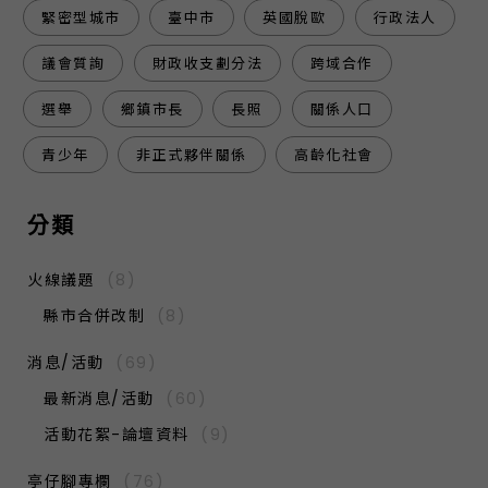
緊密型城市
臺中市
英國脫歐
行政法人
議會質詢
財政收支劃分法
跨域合作
選舉
鄉鎮市長
長照
關係人口
青少年
非正式夥伴關係
高齡化社會
分類
火線議題
(8)
縣市合併改制
(8)
消息/活動
(69)
最新消息/活動
(60)
活動花絮-論壇資料
(9)
亭仔腳專欄
(76)