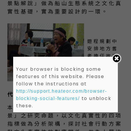
景點解說」做為船山生態系統之文化真
實性基礎，實為重要設計的一環。
遊程規劃中
安排地方耆
老擔任故事
達人
Your browser is blocking some
features of this website. Please
follow the instructions at
http://support.heateor.com/browser-
代結語
to unblock
blocking-social-features/
these.
本文聚焦「大學協力社區生產觀光地
景」之研究命題，以文化真實性的四項
指標做為分析架構，探討社會行動方案