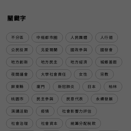
關鍵字
不分區
中樞都市圈
人民團體
人行道
公民投票
北愛爾蘭
國政參與
國發會
地方創新
地方民主
地方經濟
城鄉差距
夜間議會
大學社會責任
女性
宗教
屏東縣
廈門
新冠肺炎
日本
柏林
桃園市
民主參與
民意代表
永續發展
演講活動
疫情
社會影響力評估
社會治理
社會資本
統籌分配稅款