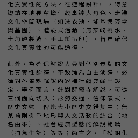
化真實性的方法。在遊程設計中，特意
邀請在地長輩擔任故事達人角色、走進
文化空間現場（如洗衣池、埔基德芬堂
與墓園）、體驗式活動（無某崎挑水、
土角磚製造、手工紙拓印），皆是確保
文化真實性的可能途徑。
此外，為確保解說人員對個別景點的文
化真實性詮釋，不致淪為自由演繹，必
須對各景點解說內容進行綱要輸出設
定。舉例而言，針對醒靈寺解說，可從
三個面向切入：形勢交通、信仰儀式、
歷史文物，俾能大小歷史交錯其中；無
某崎則側重地形與人文活動的結合（地
名由來）、社會經濟型態的解說範疇
（捕魚生計）等等；簡言之，「模組化