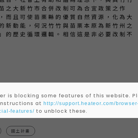
苗之大新竹市合併改制可為合宜政策之作
，而且可使苗栗縣的優質自然資源，化為大
的新動能，何況竹竹與苗栗本原為新竹州之
」的歷史循環邏輯。相信這是非必要改制不
，文章純為作者意見，不代表本站立場。
r is blocking some features of this website. P
處。
instructions at
http://support.heateor.com/browser
，留言時請彼此尊重，若涉及個人隱私、人身攻
to unblock these.
ial-features/
言論，本站將移除留言。
國土計畫