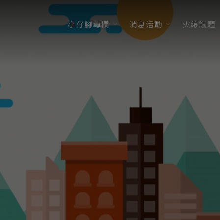
亭仔腳專欄
消息活動
火線議題
-
縣市合併改制
觀點交流