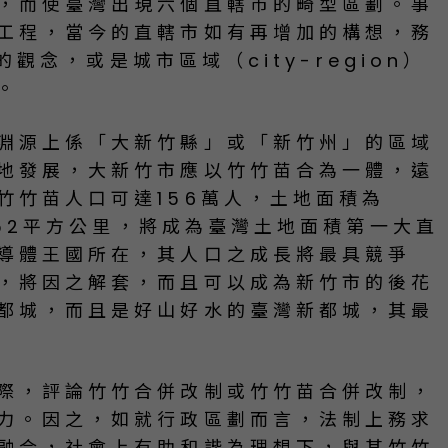
，而使臺灣出現六個直轄市的畸型區劃。事
工程，當今的直轄市如有再增加的構想，務
的觀念，或是城市區域（city-region）
。
淵源上係「大新竹縣」或「新竹州」的區域
地發展，大新竹市應以竹竹苗合為一體，遠
竹竹苗人口可達156萬人，土地面積為
,952平方公里，將成為臺灣土地面積第一大直
導體王國所在，其人口之成長將最具競爭
，將因之解套，而且可以成為新竹市的後花
都城，而且是好山好水的臺灣新都城，其最
際，評論竹竹合併改制或竹竹苗合併改制，
力。因之，如就行政區劃而言，法制上務求
融合，社會上有助和諧為理想下，與其竹竹