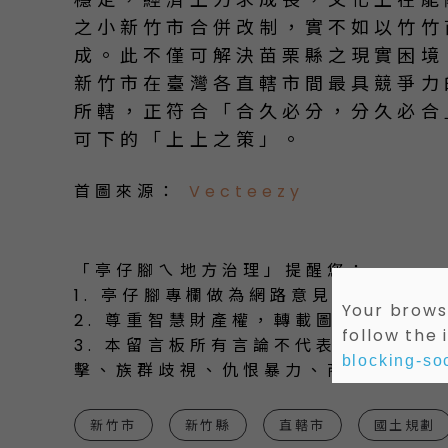
之小新竹市合併改制，實不如以竹竹
成。此不僅可解決苗栗縣之現實困境
新竹市在臺灣各直轄市間最具競爭力
所轄，正符合「合久必分，分久必合
可下的「上上之策」。
首圖來源：
Vecteezy
「亭仔腳ㄟ地方治理」提醒您：
1. 亭仔腳專欄做為網路意見交流平台
Your browse
2. 尊重智慧財產權，轉載圖文請註明出
follow the 
3. 本留言板所有言論不代表本站立場
blocking-soc
擊、族群歧視、仇恨暴力、商業廣告等
新竹市
新竹縣
直轄市
國土規劃