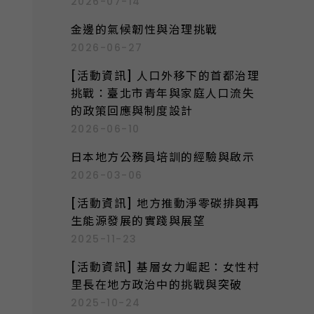
2026-07-14
:
金邊的氣候韌性與治理挑戰
2026-06-27
[活動資訊] 人口外移下的首都治理
挑戰：臺北市青年與家庭人口流失
的政策回應與制度設計
2026-06-10
日本地方公務員培訓的經驗與啟示
2026-03-06
[活動資訊] 地方推動淨零碳排與再
生能源發展的實踐與展望
2025-11-23
[活動資訊] 基層女力崛起：女性村
里長在地方政治中的挑戰與突破
2025-10-24