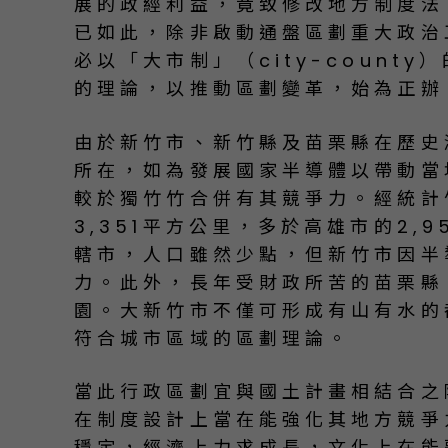
展的政經利益，竟致修改地方制度法
已如此，除非啟動通盤區劃重大政治
必以「大市制」（city-county）
的理論，以推動區劃變革，始為正辦
由於新竹市、新竹縣及苗栗縣在歷史
所在，如為發展國家半導體以帶動當
較於獨竹竹合併有其競爭力。經統計
3,351平方公里，多於高雄市的2
轄市，人口雖然少點，但新竹市因半
力。此外，長年受財政所苦的苗栗縣
園。大新竹市不僅可形成有山有水的
符合城市區域的區劃理論。
當此行政區劃宜與國土計畫相結合之
在制度設計上當在能強化其地方競爭
穩定，經濟上力求成長，文化上在能