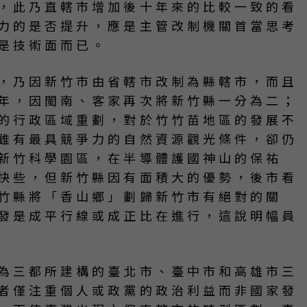
，此乃直轄市增加後十年來的比較一致的看
力的是否提升，應是主管改制機關首當思考
是技術面而已。
，乃因新竹市由省轄市改制為縣轄市，而且
年，因閩南、客家再次將新竹縣一分為二；
的行政區域重劃，對於竹竹苗地區的發展不
雖有最具競爭力的自然資源觀光條件，卻仍
新竹科學園區，在半導體護國神山的保祐
快些，但新竹縣因有面積大的優勢，後市看
竹縣將「香山鄉」劃歸新竹市有絕對的關
發是成平行線或成正比在進行，這說明幅員
為三都所建構的臺北市、臺中市和高雄市三
者僅注重個人或政黨的政治利益而非國家發