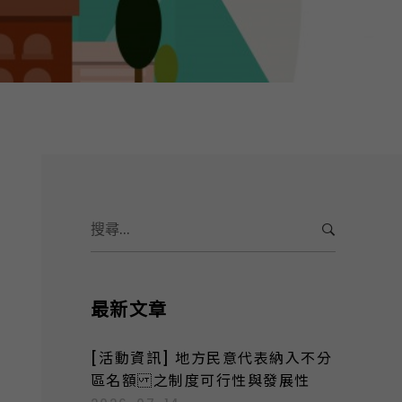
S
e
a
r
c
最新文章
h
f
[活動資訊] 地方民意代表納入不分
o
區名額 之制度可行性與發展性
r