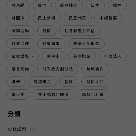
屏東縣
廈門
新冠肺炎
日本
柏林
桃園市
民主參與
民意代表
永續發展
演講活動
疫情
社會影響力評估
社會治理
社會資本
統籌分配稅款
緊密型城市
臺中市
英國脫歐
行政法人
議會質詢
財政收支劃分法
跨域合作
選舉
鄉鎮市長
長照
關係人口
青少年
非正式夥伴關係
高齡化社會
分類
火線議題
(8)