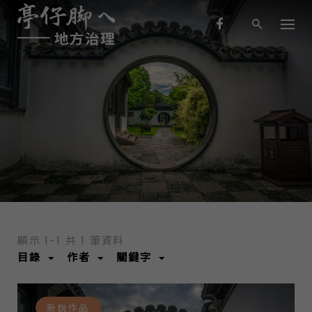
S
k
i
p
t
o
c
o
新銳作品
n
t
e
n
t
顯示 1-1 共 1 筆資料
目錄
作者
關鍵字
新銳作品