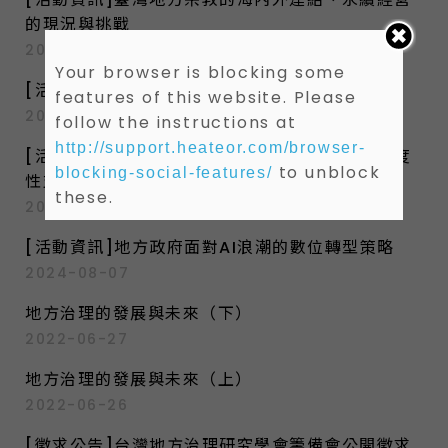
的現況與挑戰
2024-10-18
Your browser is blocking some
[活動資訊]女性參政的挑戰與問題
features of this website. Please
2024-10-04
follow the instructions at
http://support.heateor.com/browser-
[活動資訊]安心問政、認真服務：地方議員的制度
to unblock
blocking-social-features/
性支持
these.
2024-09-10
[活動資訊]地方政府面對AI浪潮的數位轉型策略
2024-08-07
地方治理的發展與未來（下）
2022-06-27
地方治理的發展與未來（上）
2022-06-26
[徵求公告]台灣地方治理研究學會籌備會公開徵求