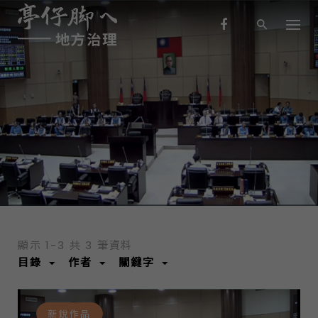
S
k
i
p
t
o
c
o
新銳作品
n
t
e
n
t
顯示 1-3 共 3 筆資料
目錄
作者
關鍵字
新銳作品