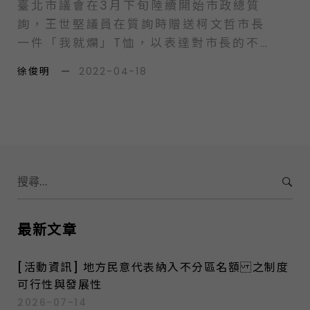
素影響？ 資訊政治學的觀點 在台灣，不
臺北市議會在3月下旬陸續開始市政總質
同縣市的口頭質詢時間各有差異。例如，
詢，王世堅議員在質詢時贈送柯文哲市長
台北市每位議員的發言時間為40分鐘，苗
一件「我就爛」T恤，以表達對市長的不
栗縣則是45分鐘。在有限的時間裡，議員
滿。經過媒體報導後成為了茶餘飯後話
徐俊明
—
2022-04-18
不可能無止盡地提出問題。議員問些什麼
題。每當新聞報導後，總有人批評說，議
問題，取決於其所關注的議題，以及資訊
員是在表演，嘩眾取寵。因此，本文試圖
的掌握程度。以資訊政治學（politics…
從學術觀點簡單探討，議員質詢究竟是表
演還是實事求是？且有何功能？…
S
e
a
r
最新文章
c
h
[活動資訊] 地方民意代表納入不分區名額 之制度
f
可行性與發展性
o
2026-07-14
r