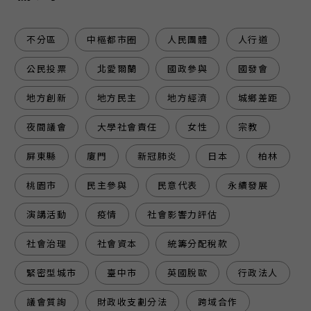
不分區
中樞都市圈
人民團體
人行道
公民投票
北愛爾蘭
國政參與
國發會
地方創新
地方民主
地方經濟
城鄉差距
夜間議會
大學社會責任
女性
宗教
屏東縣
廈門
新冠肺炎
日本
柏林
桃園市
民主參與
民意代表
永續發展
演講活動
疫情
社會影響力評估
社會治理
社會資本
統籌分配稅款
緊密型城市
臺中市
英國脫歐
行政法人
議會質詢
財政收支劃分法
跨域合作