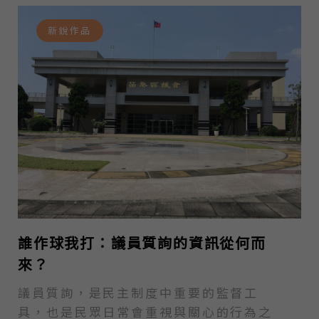
的工具之一。因此，本文試圖整理過去關
新銳作品
於議員質詢的文獻，並結合作者過去的實
證研究，簡要介紹關於議員質詢相關的研
究和發展。 議員質詢的相關研究 過去學
者對於議員質詢的研究主要集中在議員的
提問方面（Questions），這些研究可以
大致分為三類。第一類研究試圖分析議員
質詢的問題數量，並探討哪些因素或具有
哪些特性的議員會提出更多的質詢問題。
實證研究顯示反對黨議員傾向於提出更多
的質詢問題（Proksch…
誰作球我打：議員質詢的資訊從何而
來？
議員質詢，是民主制度中重要的監督工
具，也是民眾日常會重視與關心的行為之