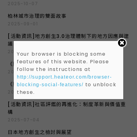
2025-10-07
柏林城市治理的雙面故事
2025-09-01
[活動資訊]地方創生3.0治理體制下的地方因應與建
議
2025-08-08
Your browser is blocking some
features of this website. Please
《財政收支劃分法》修法淺析（下）
follow the instructions at
2025-07-11
http://support.heateor.com/browser-
《財政收支劃分法》修法淺析（上）
to unblock
blocking-social-features/
these.
2025-07-11
[活動資訊]社區評鑑的再進化：制度革新與價值重
構
2025-07-04
日本地方創生之檢討與展望