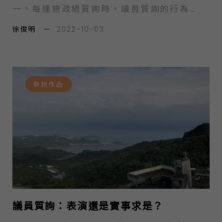
一。每逢施政總質詢時，議員質詢的行為
總會受到媒體關注。例如，某直轄市議員
徐俊明
—
2022-10-03
在質詢時，常會贈送市長禮物，以諷刺他
的施政與個人行為；曾有某縣議員在質詢
時，拿出毒品當作道具，因觸犯法律而被
裁罰，引起全國注意；另外，有些議員在
新銳作品
質詢時使用尖銳的言語，使政府官員無言
以對。議員的這些質詢行為，經過媒體報
導後，往往成為茶餘飯後的熱話。那麼，
不知道大家有沒有想過，議員質詢的內
容，資訊是從哪裡來？作者繼上次介紹質
詢的不同形式，包括口頭與書面質詢的目
的、功能與差異外（見議員質詢：表演還
是實事求是？），本文試圖從學術觀點，
探討議員質詢的內容，並以資訊政治學的
議員質詢：表演還是實事求是？
觀點，剖析議員質詢的內容會受到什麼因