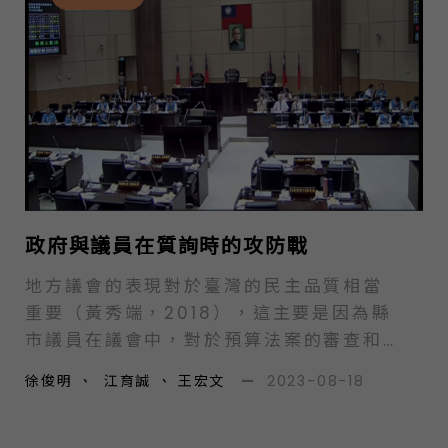
政府與議員在質詢時的攻防戰
地方議會的表現對於臺灣的民主品質相當
重要（黃秀端，2018），這主要是因為縣
市議員在議會中，對於預算法案的審查和
地方首長、行政官員的監督，對地方自治
徐俊明
、
,
江育誠
、
王宏文
—
2023-08-18
的成效和品質有著重大的影響。在議員監
督行政機關的工具和方式中，質詢是議員
經常使用的方式之一，也是民眾較為關注