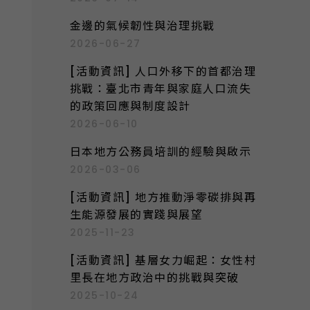
:
金邊的氣候韌性與治理挑戰
2026-06-27
[活動資訊] 人口外移下的首都治理
挑戰：臺北市青年與家庭人口流失
的政策回應與制度設計
2026-06-10
日本地方公務員培訓的經驗與啟示
2026-03-06
[活動資訊] 地方推動淨零碳排與再
生能源發展的實踐與展望
2025-11-23
[活動資訊] 基層女力崛起：女性村
里長在地方政治中的挑戰與突破
2025-10-24