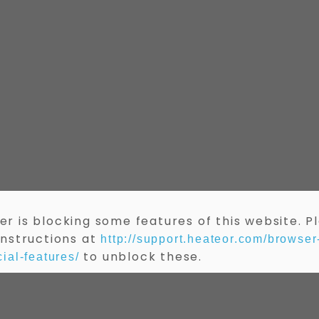
r is blocking some features of this website. P
instructions at
http://support.heateor.com/browser
to unblock these.
ial-features/