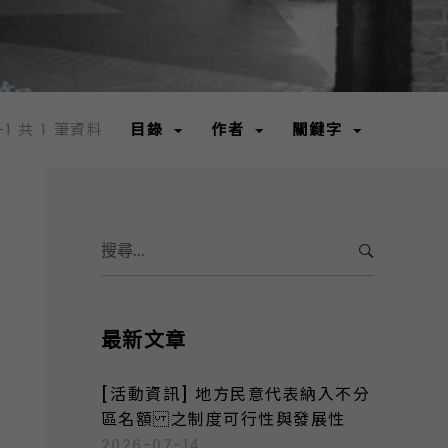
-1 共 1 筆資料
目錄
作者
關鍵字
S
e
a
r
c
最新文章
h
f
[活動資訊] 地方民意代表納入不分
o
區名額 之制度可行性與發展性
r
2026-07-14