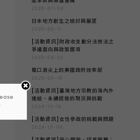
度革新與價值重構
2025-07-04
日本地方創生之檢討與展望
2025-06-11
[活動資訊]財政收支劃分法修法之
爭議面向與政策選項
2025-06-02
風口浪尖上的美國政府效率部
2025-05-19
[活動資訊]臺灣地方宗教的海內外
lease
連結、永續經營的現況與挑戰
-
2024-10-18
[活動資訊]女性參政的挑戰與問題
2024-10-04
[活動資訊]安心問政、認真服務：