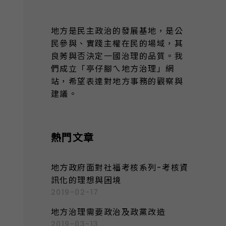
地方是民主政治的發展基地，是公
民參與、實踐主權在民的場域，其
良莠與否決定一國治理的品質。我
們成立「亭仔腳ㄟ地方治理」網
站，希望表達對地方事務的觀察與
建議。
熱門文章
地方政府面對社福考核系列-考核資
訊化的理想與困境
2019-02-17
地方治理需要政治及政黨改造
2019-03-13