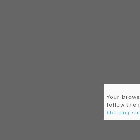
Your browse
follow the 
blocking-soc