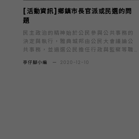
[活動資訊]鄉鎮市長官派或民選的問
題
民主政治的精神始於公民參與公共事務的
決定與執行，雅典城邦由公民大會議論公
共事務，並遴選公民擔任行政與監察等職
務，公民共同議政並分擔執行。美國新英
亭仔腳小編
—
2020-12-10
格蘭地區市鎮議會，公民參與議會討論，
並分別擔任各種行政職務，協助推動市鎮
事務運行，共同參與決定及執行公共事
務。誠如美國行政學者威爾遜
（Woodrow…