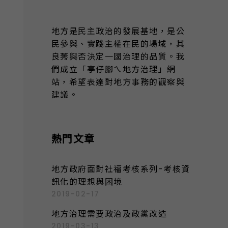
地方是民主政治的發展基地，是公
民參與、實踐主權在民的場域，其
良莠與否決定一國治理的品質。我
們成立「亭仔腳ㄟ地方治理」網
站，希望表達對地方事務的觀察與
建議。
熱門文章
地方政府面對社福考核系列-考核資
訊化的理想與困境
2019-02-17
地方治理需要政治及政黨改造
2019-03-13