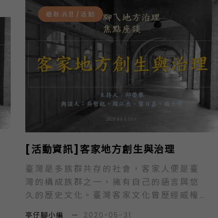
自治人民團體的集合體，更是民主政治草
最新消息/活動
根力、監督力與行動力的來源。 我國在威
權時期對於人民自由權與結社權等多所限
制，難以形成健全與強盛的公民社會，當
時多以民間社會稱之，或將其與反對力量
劃上等號，卻也成為推動臺灣民主化前進
的動力。解嚴至今已三十餘年，我國公民
社會發展日益蓬勃，歷經數波政治改革與
社會運動，我國的公民結社不論數量、類
型、力量與影響力，都有大幅成長並名列
亞洲之前茅，近年政府對於公民社會更是
[活動資訊]客家地方創生與治理
重視並成為協力夥伴。 本次活動期能藉由
回顧我國公民社會的發展歷程，審視我國
臺灣是多族群共存的社會，客家人便是臺
公民社會的現況，透過學者研究的觀點及
灣的構成族群之一，擁有自己的語言與悠
第一線人員的說明，以及彼此的相互對
久的歷史文化。臺灣客家文化曾歷經威權
話，為我國公民社會發展發掘新的方向與
時期的壓制與同化，卻也展現堅韌的生命
動力，也進一步檢視我國公民社會的發展
亭仔腳小編
—
2020-05-31