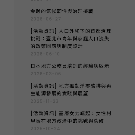
:
金邊的氣候韌性與治理挑戰
2026-06-27
[活動資訊] 人口外移下的首都治理
挑戰：臺北市青年與家庭人口流失
的政策回應與制度設計
2026-06-10
日本地方公務員培訓的經驗與啟示
2026-03-06
[活動資訊] 地方推動淨零碳排與再
生能源發展的實踐與展望
2025-11-23
[活動資訊] 基層女力崛起：女性村
里長在地方政治中的挑戰與突破
2025-10-24