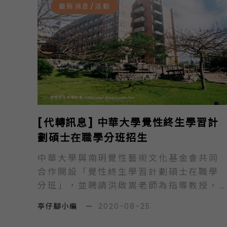
（六）下午1:30至3:30（1:00開始報到）
最新消息/活動
民主政治在兩黨競爭下，逐漸成為席次計
地點：臺灣大學社會科學院4樓401教室
算與爭奪的加總式民主，政黨間的理念與
主持人：石忠山…
政策主張逐漸模糊，政黨匯集民意與相互
對話的功能也有待努力，必須在選舉功能
之外，尋求政黨政治發展的新契機。 環顧
歐美許多國家的政黨政治發展，不論是英
國早期的輝格與托利，亦或是美國的共和
黨與民主黨，政黨之間是以理念與主張作
為區隔，許多重大引領世界變革的政策，
[代轉訊息] 中華大學覺性終生學習計
如大社會計畫與新保守主義，多來自政黨
劃碩士在職學分班招生
理念的倡議與實踐。此外，中央與地方層
中華大學與南玥覺性藝術文化基金會共同
級議會的政黨政治，呈現多元競爭的發展
合作開設「覺性終生學習計劃碩士在職學
狀態，以反應各地方的差異性與特色，並
分班」，並聘請洪啟嵩老師為指導教授，
且中央與地方議會相互連動與相輔相成。
以〈未來覺性管理〉及〈覺性藝術文創〉
而歐洲許多國家的小黨在地方議會有良好
亭仔腳小編
—
2020-08-25
為課程主軸，為融合管理、藝術、觀光、
的發展，充分反應社會脈動、人民需求與
禪學、易學、地方創生與文化產業的特色