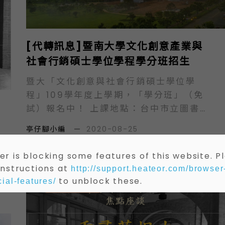
方政府必須對外宣傳在地政策成果與特
色，也必須與人民進行政策的溝通與行
銷，藉以增加政策的說服力與人民向心
[代轉訊息]暨南大學文化創意產業與
力。 11/28(六)上午10點，我們邀請到暨
社會行銷碩士學位學程學分班招生
南國際大學公共行政學系江大樹副校長主
持，雲林縣政府計畫處李明岳處長前來分
暨大「文化創意與社會行銷碩士學位學
享政府創新及行銷課題，並邀請到政治大
程」109學年度上學期，「學分班」（免
學公共行政學系陳敦源教授、空中大學公
試）報名中！ 上課地點：台中市立圖書館
共行政學系廖洲棚副教授、銘傳大學公共
精武分館（台中市中山公園旁，原省立台
亭仔腳小編
—
2020-08-25
事務學系陳欽春助理教授、桃園市政府文
中圖書館舊址。精武路中興堂旁。）上課
化局莊秀美局長一同與談。此次座談會邀
時間：9月14日起每週二、三晚上六時至
r is blocking some features of this website. P
請學者專家介紹相關學理與外國經驗，並
九時。（一學期） 開課課程：大數據與市
instructions at
http://support.heateor.com/browser
且由地方官員分享實際案例，以深入探討
場調查分析專題。每週二晚上6點師資：
to unblock these.
ial-features/
最新消息/活動
我國地方政府創新與行銷的現況與挑戰。
黃信達教授（科技部「台灣選舉與民主化
時間：2020年11月28日（六）10時至12
調查TEDs」中區負責人）…
時00分（9:30開始報到）地點：臺灣大