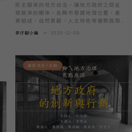
民主國家的地方自治，讓地方政府之間呈
現競爭的關係。各縣市根據地理位置、產
業組成、自然景觀、人文特色等優勢與限
制，在縣市首長的藍圖擘畫、治理策略、
亭仔腳小編
—
2020-12-09
公民共同參與及領航引導下，期望為各縣
市開拓新局與機會。面對地方政府之間的
競爭關係，必須建立妥善的治理能力評鑑
指標，以檢視各地方政府的治理成效。 近
最新消息/活動
年，有許多媒體及研究機構定期提出地方
政府的評鑑與排名，成為各縣市政府的重
要大事。雖然，知名評比都是由民間機構
所製作及發佈，並不具備官方規範性的價
值判斷，但是指標與排名涉及科學原理與
實務現況，且影響地方未來發展至鉅，實
有必要對相關評比進行整體的審視與探
討。 本次邀請國內研究地方治理的學者、