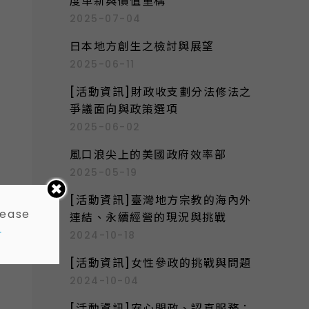
度革新與價值重構
2025-07-04
日本地方創生之檢討與展望
2025-06-11
[活動資訊]財政收支劃分法修法之
爭議面向與政策選項
2025-06-02
風口浪尖上的美國政府效率部
2025-05-19
[活動資訊]臺灣地方宗教的海內外
lease
連結、永續經營的現況與挑戰
-
2024-10-18
[活動資訊]女性參政的挑戰與問題
2024-10-04
[活動資訊]安心問政、認真服務：