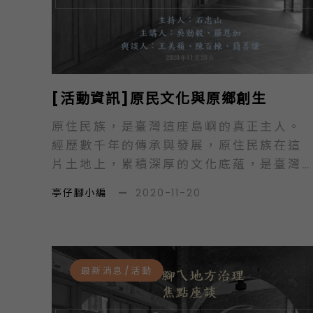
[活動資訊]原民文化與原鄉創生
原住民族，是臺灣這座島嶼的真正主人。
經歷數千年的傳承與發展，原住民族在這
片土地上，累積深厚的文化底蘊，是臺灣
的珍貴資產。我國於2005年正式施行
亭仔腳小編
—
2020-11-20
「原住民族基本法」，行政院依該法核定
55個原鄉，其中30個為山地鄉，25個為
平地原住民鄉。這些原鄉，乃是原住民族
的傳統居住地區，並具有原住民族歷史淵
最新消息/活動
源及文化特色。依據行政院原住民族委員
會的統計，迄2020年9月30日，我國原