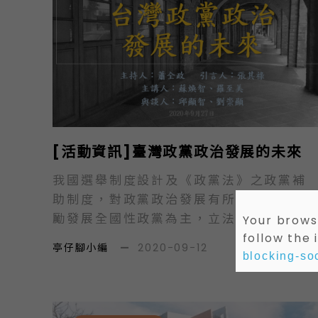
住民人口數約為57.5萬，佔全台總人口數
之2.4%，其比例雖然不高，但在各行各業
均有卓越表現，在音樂與體育領域尤其出
類拔萃。 政府自2019年起積極推動地方
創生，希望為地方創造生意、生命與生
機，期望藉由尋找地方DNA、凝聚共識，
以達到人口成長、青年返鄉、發展地方特
色產業等目標。對於原鄉而言，地方創生
[活動資訊]臺灣政黨政治發展的未來
不僅助於原鄉的發展，更是使世人能更深
入認識臺灣原民文化內涵的契機。
我國選舉制度設計及《政黨法》之政黨補
11/28(六)下午1點半，我們邀請到東華大
助制度，對政黨政治發展有所影響，以鼓
學公共行政學系教授石忠山教授主持，花
勵發展全國性政黨為主，立法委員的並立
Your browse
蓮縣政府文化局吳勁毅局長及政治大學民
制不利於小黨發展，雖然許多小黨積極投
follow the 
亭仔腳小編
—
2020-09-12
族學羅恩加博士前來主講，也邀請到原住
入立法委員選舉，卻無法在立法院的政黨
blocking-soc
民族委員會王美蘋主任秘書、誠美社會企
席次獲得應有的回報，而現行地方選舉採
業陳百棟創辦人、桃園市政府原民局科長
取中選區，不會形成小黨發展的障礙，成
一同與談。 時間：2020年11月28日
為許多小黨可以競逐與發揮的場域。臺灣