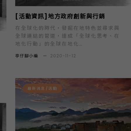
統計專家、地方政府官員、民間相關評鑑
發布者一同座談，以審視相關指標的內
[活動資訊]地方政府創新與行銷
容、信度、效度與關聯性，並介紹國外的
評比經驗，以及聽取地方政府官員的看
在全球化的時代，發掘在地特色並尋求與
法，期能提出兼具在地關懷與國際視野的
全球連結的管道，達成「全球化思考、在
評比指標，以供政府或相關機構參考。…
地化行動」的全球在地化
（glocalization）目標，是地方政府必
亭仔腳小編
—
2020-11-12
須思考的生存要務之一。地方政府面對各
自的特殊在地問題與共通性問題，必須進
行省思與相互對話，也因為中央政府提供
的資源有限，必須鼓勵地方政府發揮創意
最新消息/活動
及提出創新作為，各縣市政府也要藉由提
出新的理念、途徑與工具，連結不同部門
一起集思廣益並協力解決棘手問題，進而
創造「產-官-學-研」的連結網絡，作為
地方產業、社會與政策創新的動能。此
外，地方之間的競爭關係已成為常態，地