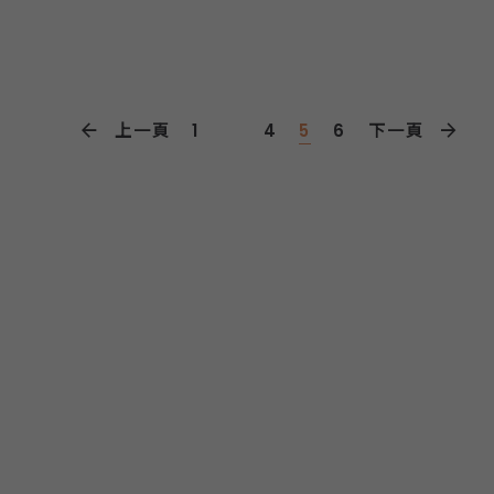
人：蕭全政（國立臺灣大學政治學系兼任
造完成100MW太陽光電廠，首座離岸風場
教授、前考試委員）引言人：張其祿（台
「海洋風電」（Formosa…
灣民眾黨立法委員、國立中山大學政治經
濟學系教授）主講人：蘇煥智（台灣維新
上一頁
1
...
4
5
6
下一頁
黨主席、前臺南縣長） 羅至美
（國立臺北大學公共行政暨政策學系教
授）與談人：邱顯智（時代力量黨團總
召、立法委員） 劉崇顯（綠黨共
同召集人、新竹市議員） 主辦單位：台灣
治理協會、台灣地方治理研究學會、中華
政府與公共事務學會 報名連結：…