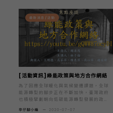
新穎理念價值，帶動地方與中央政黨政治
學分班。 授課期間：九月起每周六或日，
的變革，他們的經驗值得我們省思及參
計…
考。面對我國政黨政治的發展，不只是選
最新消息/活動
舉制度與政黨政治關係的思考，更必須觸
及政黨理念政策與人民的關係，此次座談
會希望藉由探討國內外政黨政治發展，為
我國的政黨政治找出新方向。 9/27(日)
上午10點，我們邀請到臺灣大學政治學系
蕭全政老師主持，台灣維新蘇煥智黨主
席、臺北大學公共行政暨政策學系羅至美
教授前來分享，並邀請到立法委員張其祿
[活動資訊]綠能政策與地方合作網絡
教授、邱顯智總召、新竹市議員劉崇顯召
集人一同與會，期能借鑑歐洲小黨政治發
為了因應全球暖化與氣候變遷課題，全球
展的經驗，為臺灣的政黨政治尋找不同的
能源轉型的腳步正在不斷加快，臺灣政府
可能。 時間：2020年9月27日（日）10
也積極擘劃朝向低碳能源轉型發展的政
時至12時00分（9:30開始報到）地點：
策、策略。2009年通過《再生能源發展
亭仔腳小編
—
2020-07-07
臺灣大學社會科學院7樓713教室 主持
條例》至今，推動成果包括臺電在彰濱打