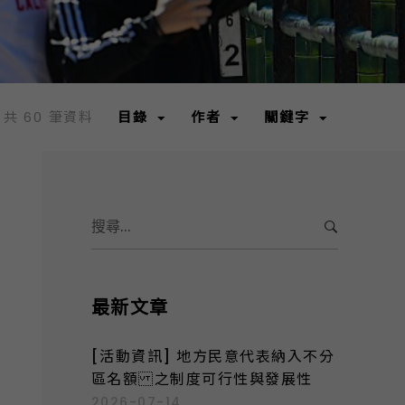
 共 60 筆資料
目錄
作者
關鍵字
S
e
a
r
c
最新文章
h
f
[活動資訊] 地方民意代表納入不分
o
區名額 之制度可行性與發展性
r
2026-07-14