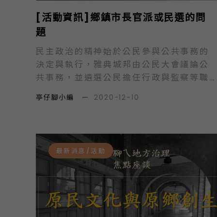
[活動資訊]鄉鎮市長官派或民選的問
題
民主政治的精神始於公民參與公共事務的
決定與執行，雅典城邦由公民大會議論公
共事務，並遴選公民擔任行政與監察等職
務，公民共同議政並分擔執行。美國新英
亭仔腳小編
—
2020-12-10
格蘭地區市鎮議會，公民參與議會討論，
並分別擔任各種行政職務，協助推動市鎮
事務運行，共同參與決定及執行公共事
務。誠如美國行政學者威爾遜
最新消息/活動
（Woodrow…