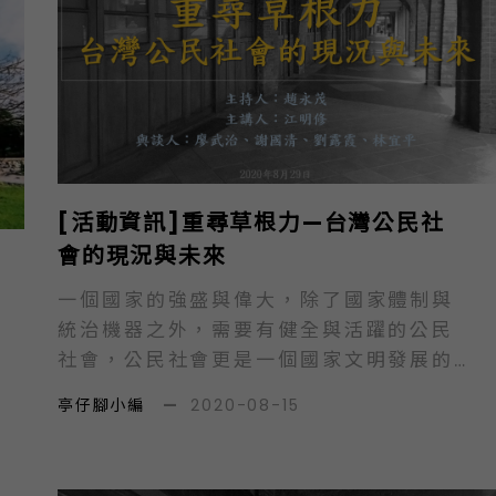
學社會科學院4樓401教室主持人：江大
樹…
[活動資訊]重尋草根力—台灣公民社
會的現況與未來
一個國家的強盛與偉大，除了國家體制與
統治機器之外，需要有健全與活躍的公民
社會，公民社會更是一個國家文明發展的
象徵與場域。公民基於自由權與自發意識
亭仔腳小編
—
2020-08-15
組成人民團體，這些人民團體依據自主性
進行自治的工作，用以達成團體組織預設
的目標，公民社會是自由、自發、自主與